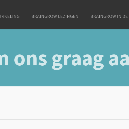
IKKELING
BRAINGROW LEZINGEN
BRAINGROW IN DE 
n ons graag aa